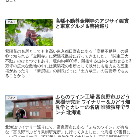
ること
高幡不動尊金剛寺のアジサイ鑑賞
グルメ
と東京グルメ＆芸術巡り
紫陽花の名所としても名高い東京都日野市にある「高幡不動尊」の通
称で知られる『金剛寺』に紫陽花鑑賞に行ってきました。『関東三大
不動』のひとつでもあり、境内約4000坪、隣接する山林を合わせると3
万坪の広大な敷地の中には紫陽花の名所として以外にも迫力ある五重
塔があったり、『新撰組』の副長だった『土方歳三』の菩提寺でもあ
ることから
ふらのワイン工場 富良野市ぶどう
グルメ
果樹研究所 ワイナリー＆ぶどう畑
見学とカレーの名店 唯我独尊でラ
ンチ 北海道
北海道ワイナリー巡りにて、富良野市にある『ふらのワイン』が有名
な『富良野市ぶどう果樹研究所』に行ってきました。北海道で2番目に
古いワイナリーで、1972年に自治体ワイナリーとして富良野市が設立