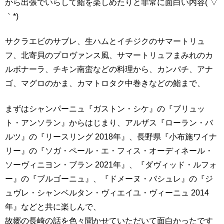
から出張でいらして鮨を楽しめたりと非常に面白い内容(´▽
｀*)
サクラエビのサブレ、生ハムとイチジクのサマートリュ
フ、北寄貝のプロヴァンス風、サマートリュフまみれのカ
ルボナーラ、チキン南蛮などの料理から、カンパチ、アナ
ゴ、マグロのかま、カマトロタク中巻きなどの鮨まで、
まずはシャンパーニュ『ガストン・シケ』の『ブリュッ
ト・アンソラン』からはじまり
、アルザス『ローラン・バ
ルツ』の『リースリング 2018年』、長野県『小布施ワイナ
リー』の『ソガ・ペール・エ・フィス・オーディネール・
ソーヴィニヨン・ブラン 2021年』、『ダヴィッド・ルフォ
ー』の『ブルゴーニュ』、『ドメーヌ・バシュレ』の『ジ
ュヴレ・シャンベルタン・ヴィエイユ・ヴィーニュ 2014
年』などと共に楽しんで、
故郷の長崎の話を色々聞かせていただいて面白かったです