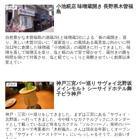
小池糀店 味噌蔵開き 長野県木曽福
グルメ
島
自然豊かな木曽福島の酒蔵2社と味噌蔵1社による「春の蔵開き」巡
り。美しい木曽川沿いに『崖家造り』の風情ある風景並ぶ向かいに明
治12年に創業した味噌蔵『小池糀店』の蔵開きに行ってきました。味
噌を蒸して味噌玉を造り、塩と糀のみで室で寝かせて、蔵付きの菌を
時間を掛けて付着させ、塩と糀でじっくりと発酵させていく創業以来
変えてい
神戸三宮バー巡り サヴォイ北野坂
グルメ
メインモルト シーサイドホテル舞
子ビラ神戸
神戸・三宮バー巡りをしてきました。まずは三宮にある『サヴォイ・
北野坂』へ行ってきました。今や様々なカクテルブックにスタンダー
ドとして載っているほど有名なカクテル『ソルクバーノ』発祥のバー
で、マスターで考案者の『木村義久』さんは現在去年新しくオープン
した『サヴォイ・イーストゲート』にいらっしゃるそうで、お会いす