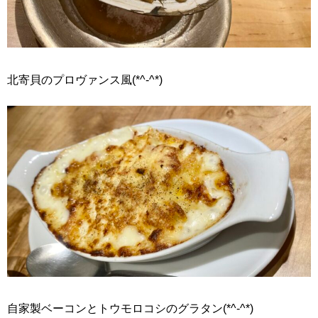
北寄貝のプロヴァンス風(*^-^*)
自家製ベーコンとトウモロコシのグラタン(*^-^*)