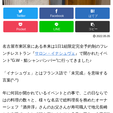
Twitter
Facebook
はてブ
コピー
Pocket
LINE
2022.05.05
名古屋市東区泉にある本来は1日1組限定完全予約制のフレ
ンチレストラン『
サロン・イナシュヴェ
』で開かれたイベ
ント”G.
W・鮨シャンパンバー”に行ってきました♪
「イナシュヴェ」とはフランス語で「未完成」を意味する
言葉(^-^)
年に何回か開かれているイベントとの事で、この日ならで
はの料理の数々と、様々な名店で総料理長を務めたオーナ
ーシェフ『酒井淳』さんのお父さんが寿司職人で地元長崎