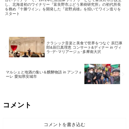
し、北海道初のワイナリー『富良野市ぶどう果樹研究所』の初代所長
を務め『十勝ワイン』を開発した『岩野貞雄』を招いてワイン造りを
スタート
クラシック音楽と美食で世界をつなぐ 辰巳琢
郎&辰巳真理恵 コンサート&ディナー in ヴィ
ラ･デ･マリアージュ･多摩南大沢
マルシェと地酒の集い＆醗酵物語 in アンフォ
ーレ 愛知県安城市
コメント
コメントを書き込む