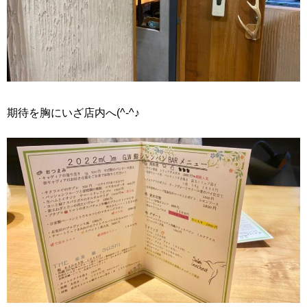
期待を胸にいざ店内へ(^-^♪