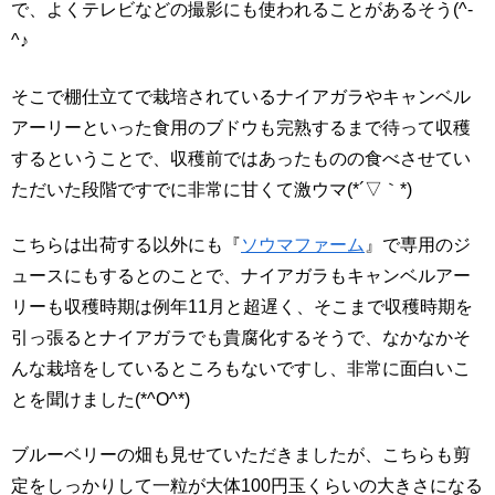
で、よくテレビなどの撮影にも使われることがあるそう(^-
^♪
そこで棚仕立てで栽培されているナイアガラやキャンベル
アーリーといった食用のブドウも完熟するまで待って収穫
するということで、収穫前ではあったものの食べさせてい
ただいた段階ですでに非常に甘くて激ウマ(*´▽｀*)
こちらは出荷する以外にも『
ソウマファーム
』で専用のジ
ュースにもするとのことで、ナイアガラもキャンベルアー
リーも収穫時期は例年11月と超遅く、そこまで収穫時期を
引っ張るとナイアガラでも貴腐化するそうで、なかなかそ
んな栽培をしているところもないですし、非常に面白いこ
とを聞けました(*^O^*)
ブルーベリーの畑も見せていただきましたが、こちらも剪
定をしっかりして一粒が大体100円玉くらいの大きさになる