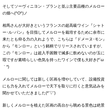
そしてソーヴィニヨン・ブランと並ぶ主要品種のメルロー
の畑へ(^O^)ノ
相馬さんが大好きというフランスの超高級ワイン『シャト
ー･ル･パン』を目指してメルローを栽培するために余市に
来たとも仰る力の入れようで、こちらは『ドメーヌ･モン』
から『モンロー』という銘柄でリリースされていますが、
この『モンロー』は超入手困難で滅多に飲めないのが玉に
瑕ですが素晴らしい色気を持ったワインで僕も大好き(*´ω
｀*)
メルローに関しては新しく区画を増やしていて、設備投資
にも力を入れてメルローで天下を取りに行くと意気込みを
聞かせていただきました(*’▽’)
新しくメルローを植えた区画の高台から眺める景色は絶景