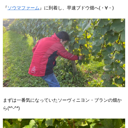
『
ソウマファーム
』に到着し、早速ブドウ畑へ(・∀・)
まずは一番気になっていたソーヴィニヨン・ブランの畑か
ら(*^-^*)