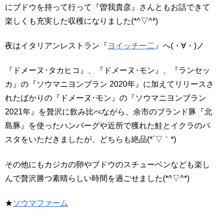
にブドウを持って行って『曽我貴彦』さんともお話できて
楽しくも充実した収穫になりました(*^▽^*)
夜はイタリアンレストラン『
ヨイッチー二
』へ(・∀・)ノ
『ドメーヌ･タカヒコ』、『ドメーヌ･モン』、『ランセッ
カ』の『ソウマニヨンブラン 2020年』に加えてリリースさ
れたばかりの『ドメーヌ･モン』の『ソウマニヨンブラン
2021年』を贅沢に飲み比べながら、余市のブランド豚『北
島豚』を使ったハンバーグや近所で獲れた鮭とイクラのパ
スタをいただきましたが、どちらも絶品(*´▽｀*)
その他にもカジカの卵やブドウのスチューベンなども楽し
んで贅沢勝つ素晴らしい時間を過ごせました(*^▽^*)
★
ソウマファーム