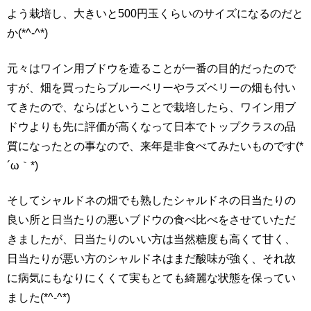
よう栽培し、大きいと500円玉くらいのサイズになるのだと
か(*^-^*)
元々はワイン用ブドウを造ることが一番の目的だったので
すが、畑を買ったらブルーベリーやラズベリーの畑も付い
てきたので、ならばということで栽培したら、ワイン用ブ
ドウよりも先に評価が高くなって日本でトップクラスの品
質になったとの事なので、来年是非食べてみたいものです(*
´ω｀*)
そしてシャルドネの畑でも熟したシャルドネの日当たりの
良い所と日当たりの悪いブドウの食べ比べをさせていただ
きましたが、日当たりのいい方は当然糖度も高くて甘く、
日当たりが悪い方のシャルドネはまだ酸味が強く、それ故
に病気にもなりにくくて実もとても綺麗な状態を保ってい
ました(*^-^*)