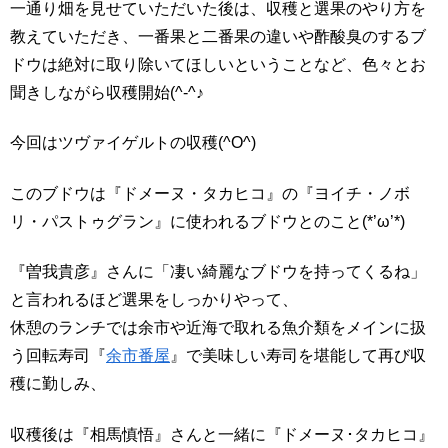
一通り畑を見せていただいた後は、収穫と選果のやり方を
教えていただき、一番果と二番果の違いや酢酸臭のするブ
ドウは絶対に取り除いてほしいということなど、色々とお
聞きしながら収穫開始(^-^♪
今回はツヴァイゲルトの収穫(^O^)
このブドウは『ドメーヌ・タカヒコ』の『ヨイチ・ノボ
リ・パストゥグラン』に使われるブドウとのこと(*’ω’*)
『曽我貴彦』さんに「凄い綺麗なブドウを持ってくるね」
と言われるほど選果をしっかりやって、
休憩のランチでは余市や近海で取れる魚介類をメインに扱
う回転寿司『
余市番屋
』で美味しい寿司を堪能して再び収
穫に勤しみ、
収穫後は『相馬慎悟』さんと一緒に『ドメーヌ･タカヒコ』