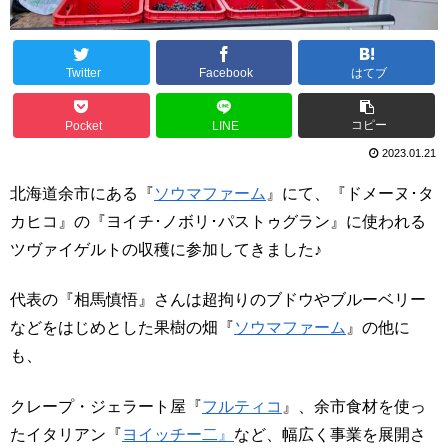
Twitter
Facebook
はてブ
コピー
Pocket
LINE
2023.01.21
北海道余市にある『
ソウマファーム
』にて、『ドメーヌ･タ
カヒコ』の『ヨイチ･ノボリ･パストゥグラン』に使われる
ツヴァイゲルトの収穫に参加してきました♪
代表の『相馬慎悟』さんは超拘りのブドウやブルーベリー
などをはじめとした果樹の畑『
ソウマファーム
』の他に
も、
クレープ・ジェラート屋『
フルティコ
』、余市食材を使っ
たイタリアン『
ヨイッチー二』
など、幅広く事業を展開さ