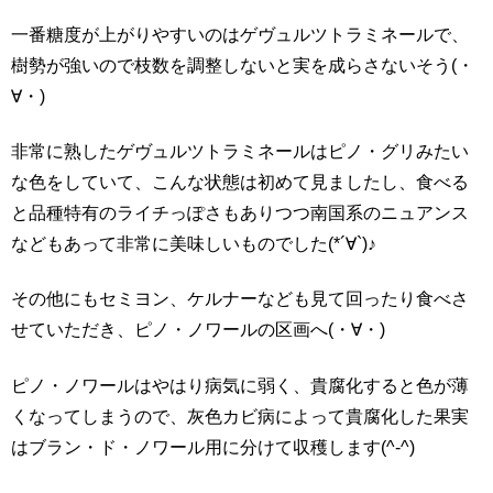
一番糖度が上がりやすいのはゲヴュルツトラミネールで、
樹勢が強いので枝数を調整しないと実を成らさないそう(・
∀・)
非常に熟したゲヴュルツトラミネールはピノ・グリみたい
な色をしていて、こんな状態は初めて見ましたし、食べる
と品種特有のライチっぽさもありつつ南国系のニュアンス
などもあって非常に美味しいものでした(*´∀`)♪
その他にもセミヨン、ケルナーなども見て回ったり食べさ
せていただき、ピノ・ノワールの区画へ(・∀・)
ピノ・ノワールはやはり病気に弱く、貴腐化すると色が薄
くなってしまうので、灰色カビ病によって貴腐化した果実
はブラン・ド・ノワール用に分けて収穫します(^-^)