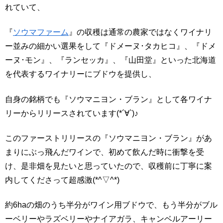
れていて、
『
ソウマファーム
』の収穫は通常の農家ではなくワイナリ
ー並みの細かい選果をして『ドメーヌ･タカヒコ』、『ドメ
ーヌ･モン』、『ランセッカ』、『山田堂』といった北海道
を代表するワイナリーにブドウを提供し、
自身の銘柄でも『ソウマニヨン・ブラン』として各ワイナ
リーからリリースされています(*´∀`)♪
このファーストリリースの『ソウマニヨン・ブラン』があ
まりにぶっ飛んだワインで、初めて飲んだ時に衝撃を受
け、是非畑を見たいと思っていたので、収穫前に丁寧に案
内してくださって超感激(*^▽^*)
約6haの畑のうち半分がワイン用ブドウで、もう半分がブル
ーベリーやラズベリーやナイアガラ、キャンベルアーリー