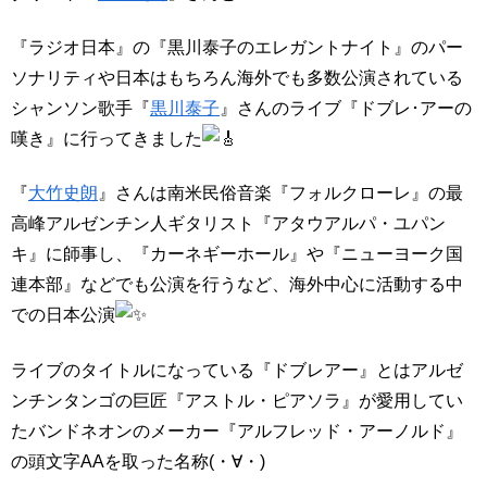
『ラジオ日本』の『黒川泰子のエレガントナイト』のパー
ソナリティや日本はもちろん海外でも多数公演されている
シャンソン歌手『
黒川泰子
』さんのライブ『ドブレ･アーの
嘆き』に行ってきました
『
大竹史朗
』さんは南米民俗音楽『フォルクローレ』の最
高峰アルゼンチン人ギタリスト『アタウアルパ・ユパン
キ』に師事し、『カーネギーホール』や『ニューヨーク国
連本部』などでも公演を行うなど、海外中心に活動する中
での日本公演
ライブのタイトルになっている『ドブレアー』とはアルゼ
ンチンタンゴの巨匠『アストル・ピアソラ』が愛用してい
たバンドネオンのメーカー『アルフレッド・アーノルド』
の頭文字AAを取った名称(・∀・)