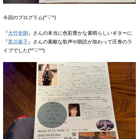
今回のプログラム(^▽^)
『
大竹史朗
』さんの本当に色彩豊かな素晴らしいギターに
『
黒川泰子
』さんの素敵な歌声や朗読が加わって圧巻のラ
イブでした(*^▽^*)