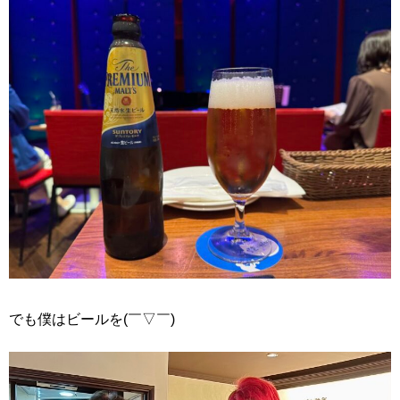
でも僕はビールを(￣▽￣)