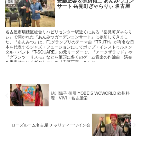
安藤正容＆御厨裕二 あんみつコン
音楽
サート 岳見町ぎゃらりぃ 名古屋
名古屋市瑞穂区総合リハビリセンター駅近くにある『岳見町ぎゃらり
ぃ』で開かれた『あんみつガーデンコンサート』に参加してきまし
た。『あんみつ』は、F1グランプリのテーマ曲『TRUTH』が有名な日
本を代表するジャズ・フュージョンにしてポップ・インストゥルメン
タル・バンド『T-SQUARE』の元リーダーで、『アークザラッド』や
『グランツーリスモ』などを筆頭に多くのゲーム音楽の作編曲・演奏
も手掛けているギタリストの『安藤正容』さんと
鮎川陽子 個展 YOBE’S WOWORLD 欧州料
理・VIVI・名古屋栄
ローズルーム名古屋 チャリティーワイン会