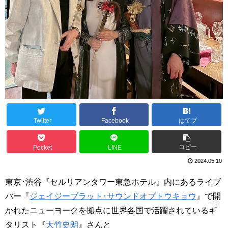
Twitter
Facebook
はてブ
コピー
Pocket
LINE
2024.05.10
東京･渋谷『セルリアンタワー東急ホテル』内にあるライブ
バー『
ジェイジーブラット･サウンドオブトウキョウ
』で開
かれたニューヨークを拠点に世界各国で活躍されているギ
タリスト『
大竹史朗
』さんと