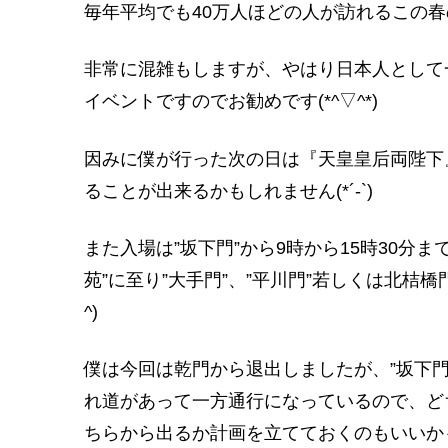
毎年平均でも40万人ほどの人が訪れるこの春の
非常に混雑もしますが、やはり日本人として
イベントですのでお勧めです(*^▽^*)
因みに僕が行った次の日は『天皇皇后両陛下
ることが出来るかもしれません(*´-`)
また入場は”坂下門”から9時から15時30分ま
苑”に至り”大手門”、”平川門”若しくは北桔橋
^)
僕は今回は乾門から退出しましたが、”坂下門”
れ道があって一方通行になっているので、ど
ちらから出るか計画を立てておくのもいいかもし