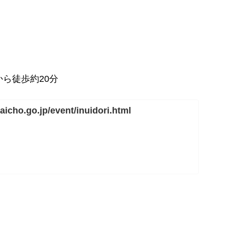
ら徒歩約20分
aicho.go.jp/event/inuidori.html