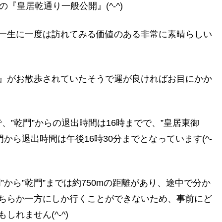
『皇居乾通り一般公開』(^-^)
一生に一度は訪れてみる価値のある非常に素晴らしい
』がお散歩されていたそうで運が良ければお目にかか
で、”乾門”からの退出時間は16時までで、”皇居東御
門から退出時間は午後16時30分までとなっています(^-
から”乾門”までは約750mの距離があり、途中で分か
ちらか一方にしか行くことができないため、事前にど
れません(^-^)