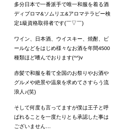
多分日本で一番派手で唯一和服を着る酒
ディプロマ&ソムリエ&アロマテラピー検
定1級資格取得者です(￣▽￣)
ワイン、日本酒、ウイスキー、焼酎、ビ
ールなどをはじめ様々なお酒を年間4500
種類ほど嗜んでおります(^^)v
赤髪で和服を着て全国のお祭りやお酒や
グルメや絶景や温泉を求めてさすらう流
浪人♪(笑)
そして何度も言ってますが僕は王子と呼
ばれることを一度たりとも承認した事は
ございません…