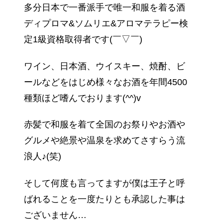
多分日本で一番派手で唯一和服を着る酒
ディプロマ&ソムリエ&アロマテラピー検
定1級資格取得者です(￣▽￣)
ワイン、日本酒、ウイスキー、焼酎、ビ
ールなどをはじめ様々なお酒を年間4500
種類ほど嗜んでおります(^^)v
赤髪で和服を着て全国のお祭りやお酒や
グルメや絶景や温泉を求めてさすらう流
浪人♪(笑)
そして何度も言ってますが僕は王子と呼
ばれることを一度たりとも承認した事は
ございません…