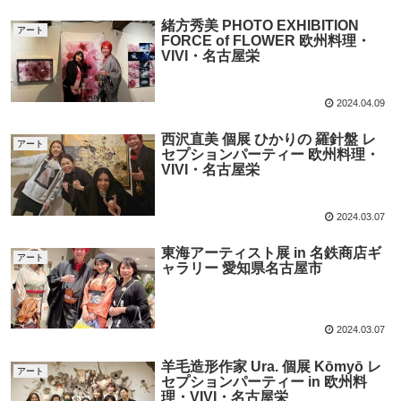
緒方秀美 PHOTO EXHIBITION
アート
FORCE of FLOWER 欧州料理・
VIVI・名古屋栄
2024.04.09
西沢直美 個展 ひかりの 羅針盤 レ
アート
セプションパーティー 欧州料理・
VIVI・名古屋栄
2024.03.07
東海アーティスト展 in 名鉄商店ギ
アート
ャラリー 愛知県名古屋市
2024.03.07
羊毛造形作家 Ura. 個展 Kōmyō レ
アート
セプションパーティー in 欧州料
理・VIVI・名古屋栄