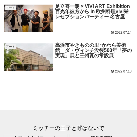
足立喜一朗 × VIVI ART Exhibition
アート
百光年彼方から in 欧州料理vivi栄
レセプションパーティー 名古屋
2022.07.14
高浜市やきものの里･かわら美術
アート
館 ダ・ヴィンチ没後500年「夢の
実現」展と三州瓦の常設展
2022.07.13
ミッチーの王子と呼ばないで