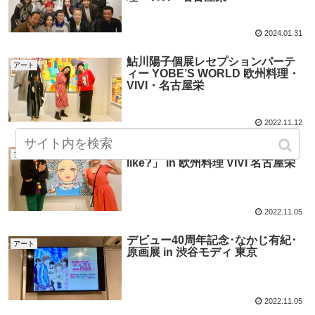
2024.01.31
鮎川陽子個展レセプションパーテ
アート
ィー YOBE’S WORLD 欧州料理・
VIVI・名古屋栄
2022.11.12
武井千佳 個展 「What would you
アート
like?」 in 欧州料理 VIVI 名古屋栄
2022.11.05
デビュー40周年記念･なかじ有紀･
アート
原画展 in 渋谷モディ 東京
2022.11.05