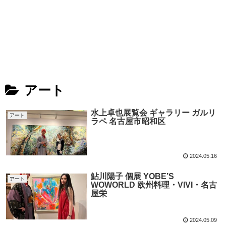
アート
水上卓也展覧会 ギャラリー ガルリ
アート
ラペ 名古屋市昭和区
2024.05.16
鮎川陽子 個展 YOBE’S
アート
WOWORLD 欧州料理・VIVI・名古
屋栄
2024.05.09