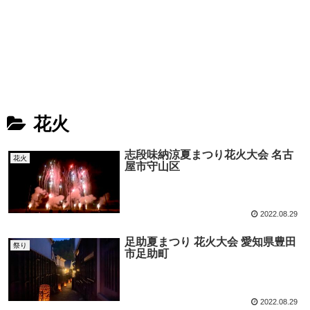
花火
志段味納涼夏まつり花火大会 名古
花火
屋市守山区
2022.08.29
足助夏まつり 花火大会 愛知県豊田
祭り
市足助町
2022.08.29